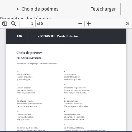
Retourner aux renseignements sur l'article
←
Choix de poèmes
Télécharger
Paramètres des témoins