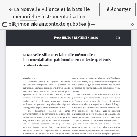
Retourner aux renseignements sur l'article
←
La Nouvelle Alliance et la bataille
Télécharger
mémorielle: instrumentalisation
patrimoniale en contexte québécois
Paramètres des témoins