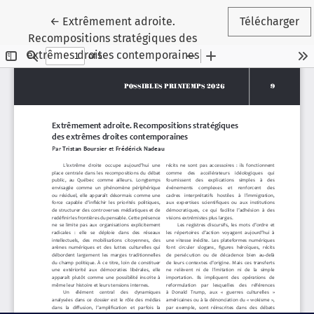
Retourner aux renseignements sur l'article
←
Extrêmement adroite.
Télécharger
Recompositions stratégiques des
extrêmes droites contemporaines
Paramètres des témoins