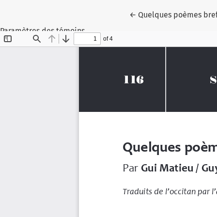
Retourner aux renseign
←
Quelques poèmes bre
Paramètres des témoins